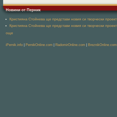
Новини от Перник
Кристияна Стойнева ще представи новия си творчески проект 
Кристияна Стойнева ще представи новия си творчески проект 
още
iPernik.info
|
PernikOnline.com
|
RadomirOnline.com
|
BreznikOnline.com