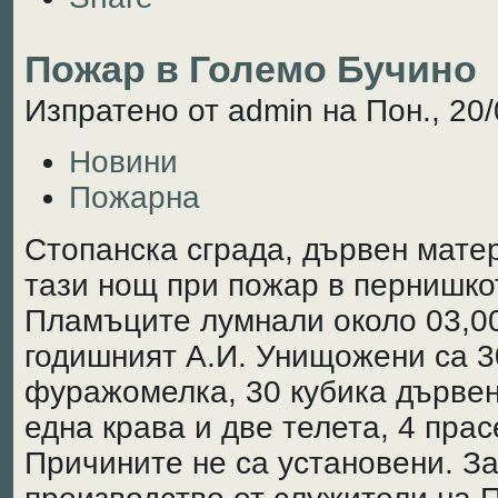
Пожар в Големо Бучино
Изпратено от admin на Пон., 20/
Новини
Пожарна
Стопанска сграда, дървен мате
тази нощ при пожар в пернишкот
Пламъците лумнали около 03,00 
годишният А.И. Унищожени са 30
фуражомелка, 30 кубика дървен
една крава и две телета, 4 прас
Причините не са установени. З