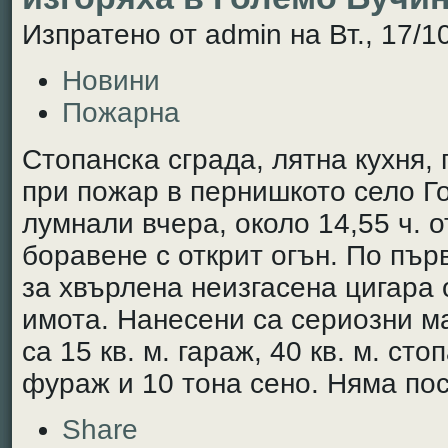
Изпратено от admin на Вт., 17/10
Новини
Пожарна
Стопанска сграда, лятна кухня,
при пожар в пернишкото село Г
лумнали вчера, около 14,55 ч. 
боравене с открит огън. По пър
за хвърлена неизгасена цигара 
имота. Нанесени са сериозни м
са 15 кв. м. гараж, 40 кв. м. ст
фураж и 10 тона сено. Няма по
Share