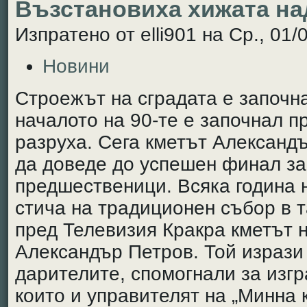
Възстановиха хижата на
Изпратено от elli901 на Ср., 01/
Новини
Строежът на сградата е започна
началото на 90-те е започнал п
разруха. Сега кметът Александ
да доведе до успешен финал за
предшественици. Всяка година н
стича на традиционен събор в т
пред Телевизия Кракра кметът 
Александър Петров. Той изрази
дарителите, спомогнали за изгр
които и управителят на „Минна