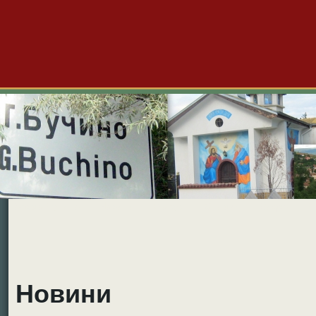
Големо Бучино
Новини
Форум
Снимки
Видео
Б
Новини