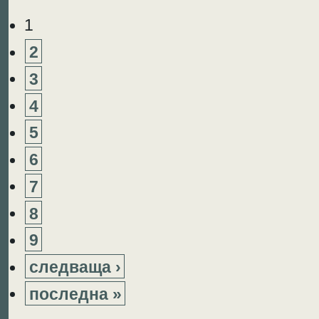
1
2
3
4
5
6
7
8
9
следваща ›
последна »