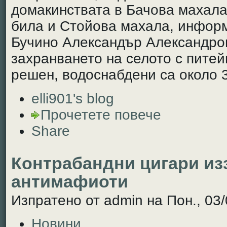
домакинствата в Бачова махала
била и Стойова махала, инфор
Бучино Александър Александро
захранването на селото с питей
решен, водоснабдени са около 
elli901's blog
Прочетете повече
Share
Контрабандни цигари из
антимафиоти
Изпратено от admin на Пон., 03/
Новини