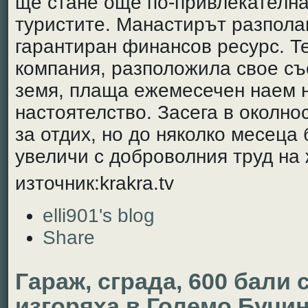
ще стане още по-привлекателна
туристите. Манастирът разполаг
гарантиран финансов ресурс. 
компания, разположила свое с
земя, плаща ежемесечен наем 
настоятелство. Засега в околно
за отдих, но до няколко месеца
увеличи с доброволния труд на 
източник:krakra.tv
elli901's blog
Share
Гараж, сграда, 600 бали
изгоряха в Големо Бучи