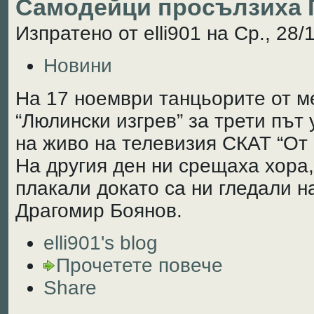
Самодейци просълзиха 
Изпратено от elli901 на Ср., 28/
Новини
На 17 ноември танцьорите от м
“Люлински изгрев” за трети път
на живо на телевизия СКАТ “От 
На другия ден ни срещаха хора,
плакали докато са ни гледали н
Драгомир Боянов.
elli901's blog
Прочетете повече
Share