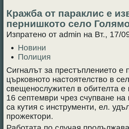
Кражба от параклис е и
пернишкото село Голям
Изпратено от admin на Вт., 17/09
Новини
Полиция
Сигналът за престъплението е 
църковното настоятелство в сел
свещенослужител в обителта е 
16 септември чрез счупване на 
са кутия с инструменти, ел. удъ
прожектори.
Работата по случая продължав