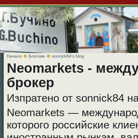
Начало
Блогове
sonnick84's blog
Neomarkets - меж
брокер
Изпратено от sonnick84 на
Neomarkets — международ
которого российские клие
иностранным рынкам, вал