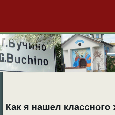
Големо Бучино
Новини
Форум
Снимки
Видео
Б
Как я нашел классного 