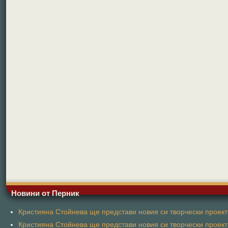
Новини от Перник
Кристияна Стойнева ще представи новия си творчески проект 
Кристияна Стойнева ще представи новия си творчески проект 