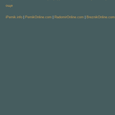
още
iPernik.info
|
PernikOnline.com
|
RadomirOnline.com
|
BreznikOnline.com