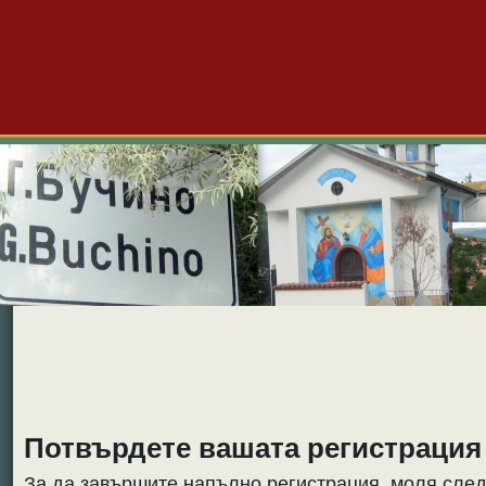
Големо Бучино
Новини
Форум
Снимки
Видео
Б
Потвърдете вашата регистрация
За да завършите напълно регистрация, моля след