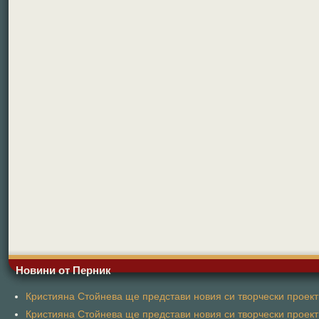
Новини от Перник
Кристияна Стойнева ще представи новия си творчески проект 
Кристияна Стойнева ще представи новия си творчески проект 