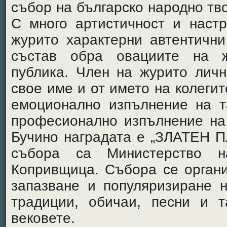
събор на българско народно тв
С много артистичност и наст
журито характерни автентични
състав обра овациите на 
публика. Член на журито личн
свое име и от името на колеги
емоционално изпълнение на т
професионално изпълнение на 
Бучино наградата е „ЗЛАТЕН П
събора са Министерство 
Копривщица. Събора се органи
запазване и популяризиране н
традиции, обичаи, песни и т
вековете.