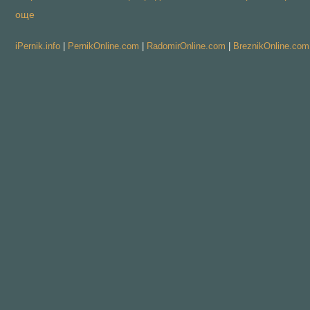
още
iPernik.info
|
PernikOnline.com
|
RadomirOnline.com
|
BreznikOnline.com