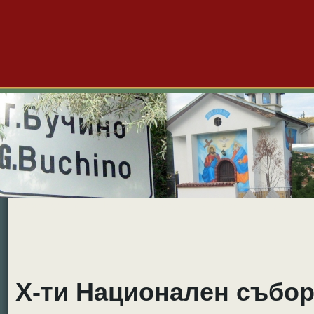
Големо Бучино
Новини
Форум
Снимки
Видео
Б
Х-ти Национален събор