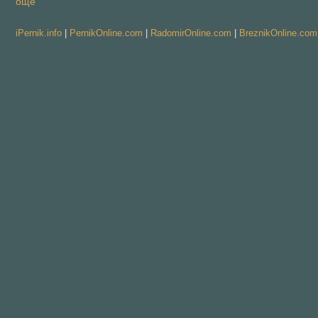
още
iPernik.info
|
PernikOnline.com
|
RadomirOnline.com
|
BreznikOnline.com