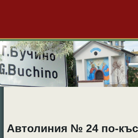
Големо Бучино
Новини
Форум
Снимки
Видео
Б
Автолиния № 24 по-къс