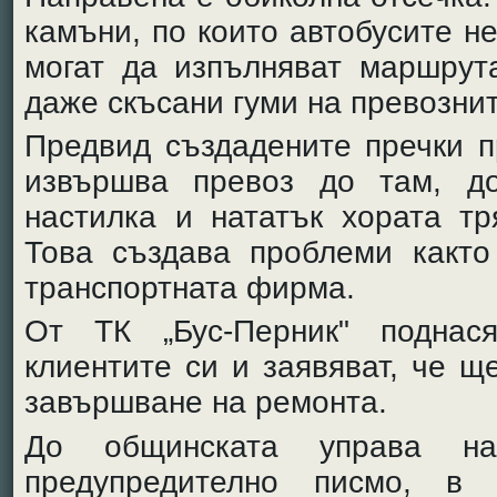
камъни, по които автобусите н
могат да изпълняват маршрут
даже скъсани гуми на превознит
Предвид създадените пречки п
извършва превоз до там, д
настилка и нататък хората т
Това създава проблеми както
транспортната фирма.
От ТК „Бус-Перник" поднас
клиентите си и заявяват, че щ
завършване на ремонта.
До общинската управа н
предупредително писмо, в