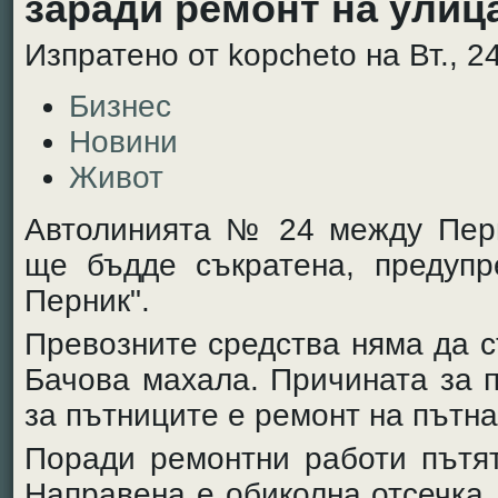
заради ремонт на улиц
Изпратено от kopcheto на Вт., 24
Бизнес
Новини
Живот
Автолинията № 24 между Перн
ще бъдде съкратена, предупр
Перник".
Превозните средства няма да с
Бачова махала. Причината за 
за пътниците е ремонт на пътна
Поради ремонтни работи пътят
Направена е обиколна отсечка.