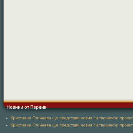
Новини от Перник
Кристияна Стойнева ще представи новия си творчески проект 
Кристияна Стойнева ще представи новия си творчески проект 