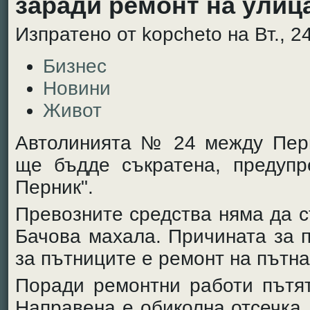
заради ремонт на улиц
Изпратено от kopcheto на Вт., 24
Бизнес
Новини
Живот
Автолинията № 24 между Перн
ще бъдде съкратена, предупр
Перник".
Превозните средства няма да с
Бачова махала. Причината за 
за пътниците е ремонт на пътна
Поради ремонтни работи пътят
Направена е обиколна отсечка.