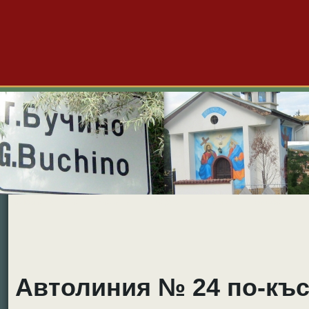
Големо Бучино
Новини
Форум
Снимки
Видео
Б
Автолиния № 24 по-къс