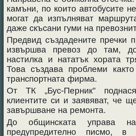
камъни, по които автобусите н
могат да изпълняват маршрут
даже скъсани гуми на превознит
Предвид създадените пречки п
извършва превоз до там, д
настилка и нататък хората т
Това създава проблеми както
транспортната фирма.
От ТК „Бус-Перник" поднас
клиентите си и заявяват, че щ
завършване на ремонта.
До общинската управа н
предупредително писмо, в