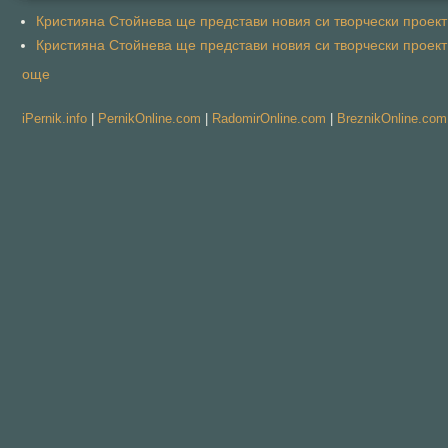
Кристияна Стойнева ще представи новия си творчески проект 
Кристияна Стойнева ще представи новия си творчески проект 
още
iPernik.info
|
PernikOnline.com
|
RadomirOnline.com
|
BreznikOnline.com